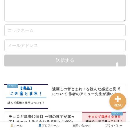
カブトムシ
世界のカブトムシ
クワガタ
水上部隊
航空昆虫
漫画この音とまれ！を読んだ感想と見所
について 作者のアミュー先生が凄い！
MENU
チョロギ栽培60日目 一部の種芋が腐っ
てしまった！考えられる原因とは何か...
ホーム
プロフィール
☎問い合わせ
プライバシー