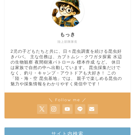
もっき
陸上部隊隊長
2児の子どもたちと共に、日々昆虫調査を続ける昆虫好
きパパ。 主な任務は、カブトムシ・クワガタ探索 水辺
の生物観察 夜間樹液パトロール 標本作成 など。 休日
は家族で自然の中へ出動しています。 昆虫採集だけで
なく、釣り・キャンプ・アウトドアも大好き！ この
「陸・海・空 昆虫基地」では、 親子で楽しめる昆虫の
魅力や採集情報をわかりやすく発信中です！
＼ Follow me ／
ホーム
サイト内検索