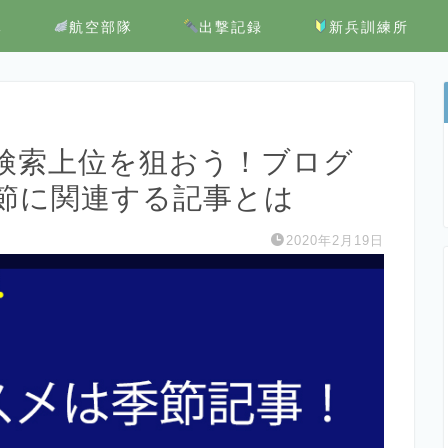
隊
航空部隊
出撃記録
新兵訓練所
検索上位を狙おう！ブログ
節に関連する記事とは
2020年2月19日