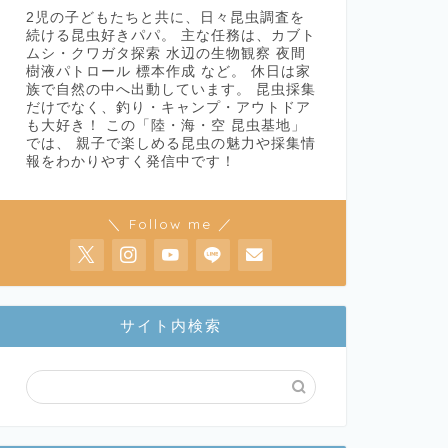
2児の子どもたちと共に、日々昆虫調査を
続ける昆虫好きパパ。 主な任務は、カブト
ムシ・クワガタ探索 水辺の生物観察 夜間
樹液パトロール 標本作成 など。 休日は家
族で自然の中へ出動しています。 昆虫採集
だけでなく、釣り・キャンプ・アウトドア
も大好き！ この「陸・海・空 昆虫基地」
では、 親子で楽しめる昆虫の魅力や採集情
報をわかりやすく発信中です！
＼ Follow me ／
サイト内検索