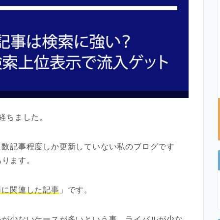
経ちました。
に数記事程度しか更新していない私のブログです
あります。
節に関連した記事
」です。
ルが少ないケースが多いという事。ライバルが少な