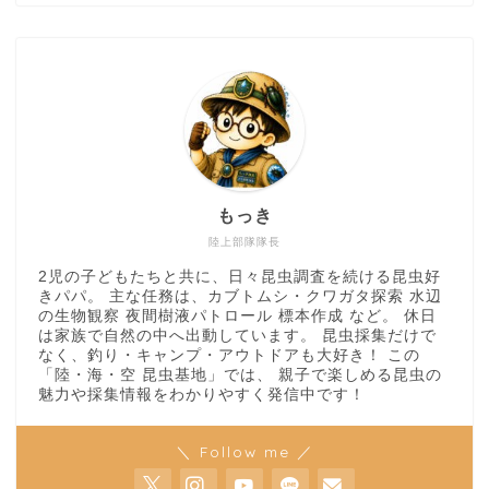
もっき
陸上部隊隊長
2児の子どもたちと共に、日々昆虫調査を続ける昆虫好
きパパ。 主な任務は、カブトムシ・クワガタ探索 水辺
の生物観察 夜間樹液パトロール 標本作成 など。 休日
は家族で自然の中へ出動しています。 昆虫採集だけで
なく、釣り・キャンプ・アウトドアも大好き！ この
「陸・海・空 昆虫基地」では、 親子で楽しめる昆虫の
魅力や採集情報をわかりやすく発信中です！
＼ Follow me ／