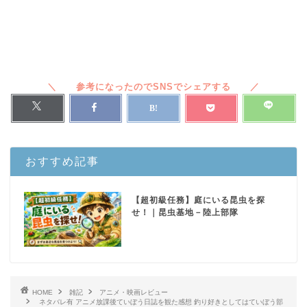
おすすめ記事
【超初級任務】庭にいる昆虫を探
せ！｜昆虫基地－陸上部隊
HOME
雑記
アニメ・映画レビュー
ネタバレ有 アニメ放課後ていぼう日誌を観た感想 釣り好きとしてはていぼう部