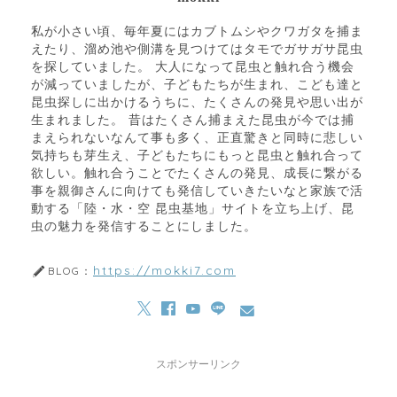
私が小さい頃、毎年夏にはカブトムシやクワガタを捕ま
えたり、溜め池や側溝を見つけてはタモでガサガサ昆虫
を探していました。 大人になって昆虫と触れ合う機会
が減っていましたが、子どもたちが生まれ、こども達と
昆虫探しに出かけるうちに、たくさんの発見や思い出が
生まれました。 昔はたくさん捕まえた昆虫が今では捕
まえられないなんて事も多く、正直驚きと同時に悲しい
気持ちも芽生え、子どもたちにもっと昆虫と触れ合って
欲しい。触れ合うことでたくさんの発見、成長に繋がる
事を親御さんに向けても発信していきたいなと家族で活
動する「陸・水・空 昆虫基地」サイトを立ち上げ、昆
虫の魅力を発信することにしました。
https://mokki7.com
BLOG：
スポンサーリンク