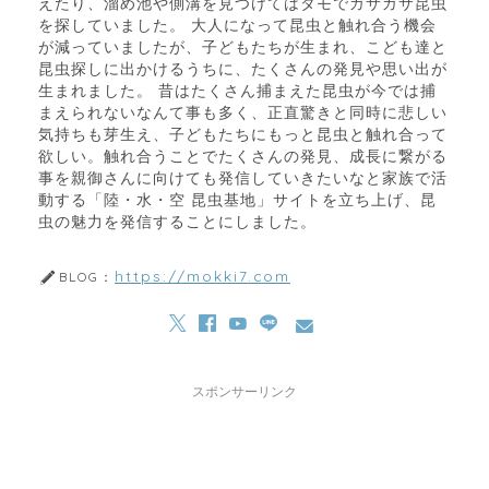
えたり、溜め池や側溝を見つけてはタモでガサガサ昆虫
を探していました。 大人になって昆虫と触れ合う機会
が減っていましたが、子どもたちが生まれ、こども達と
昆虫探しに出かけるうちに、たくさんの発見や思い出が
生まれました。 昔はたくさん捕まえた昆虫が今では捕
まえられないなんて事も多く、正直驚きと同時に悲しい
気持ちも芽生え、子どもたちにもっと昆虫と触れ合って
欲しい。触れ合うことでたくさんの発見、成長に繋がる
事を親御さんに向けても発信していきたいなと家族で活
動する「陸・水・空 昆虫基地」サイトを立ち上げ、昆
虫の魅力を発信することにしました。
https://mokki7.com
BLOG：
スポンサーリンク