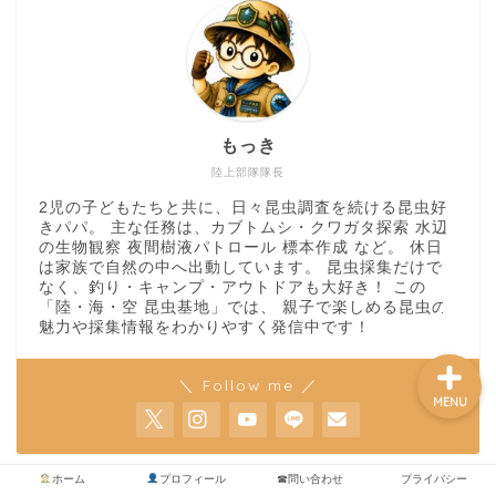
カブトムシ
世界のカブトムシ
もっき
クワガタ
陸上部隊隊長
2児の子どもたちと共に、日々昆虫調査を続ける昆虫好
水上部隊
きパパ。 主な任務は、カブトムシ・クワガタ探索 水辺
の生物観察 夜間樹液パトロール 標本作成 など。 休日
は家族で自然の中へ出動しています。 昆虫採集だけで
航空昆虫
なく、釣り・キャンプ・アウトドアも大好き！ この
「陸・海・空 昆虫基地」では、 親子で楽しめる昆虫の
魅力や採集情報をわかりやすく発信中です！
＼ Follow me ／
MENU
ホーム
プロフィール
☎問い合わせ
プライバシー