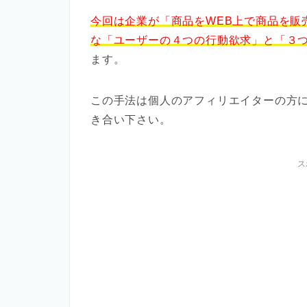
今回は企業が「商品をWEB上で商品を販
な「ユーザーの４つの行動欲求」と「３
ます。
この手法は個人のアフィリエイターの方
き合い下さい。
ス