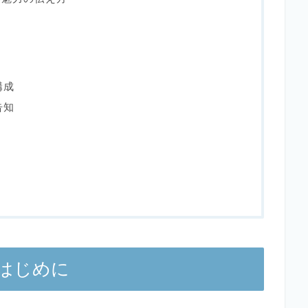
構成
告知
はじめに