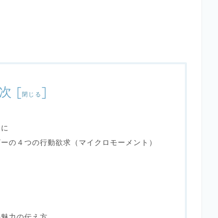
次
[
]
閉じる
めに
ザーの４つの行動欲求（マイクロモーメント）
の魅力の伝え方