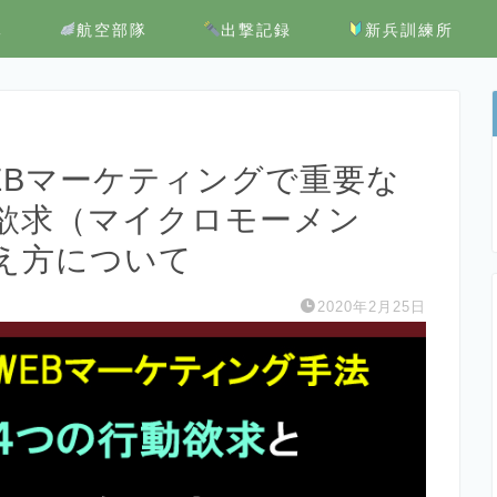
隊
航空部隊
出撃記録
新兵訓練所
EBマーケティングで重要な
欲求（マイクロモーメン
え方について
2020年2月25日