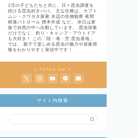
2児の子どもたちと共に、日々昆虫調査を
続ける昆虫好きパパ。 主な任務は、カブト
ムシ・クワガタ探索 水辺の生物観察 夜間
樹液パトロール 標本作成 など。 休日は家
族で自然の中へ出動しています。 昆虫採集
だけでなく、釣り・キャンプ・アウトドア
も大好き！ この「陸・海・空 昆虫基地」
では、 親子で楽しめる昆虫の魅力や採集情
報をわかりやすく発信中です！
＼ Follow me ／
サイト内検索