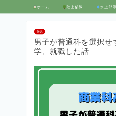
ホーム
陸上部隊
水上部
雑記
男子が普通科を選択せ
学、就職した話