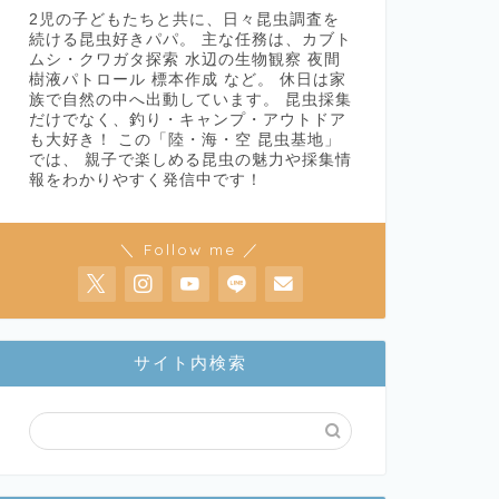
2児の子どもたちと共に、日々昆虫調査を
続ける昆虫好きパパ。 主な任務は、カブト
ムシ・クワガタ探索 水辺の生物観察 夜間
樹液パトロール 標本作成 など。 休日は家
族で自然の中へ出動しています。 昆虫採集
だけでなく、釣り・キャンプ・アウトドア
も大好き！ この「陸・海・空 昆虫基地」
では、 親子で楽しめる昆虫の魅力や採集情
報をわかりやすく発信中です！
＼ Follow me ／
サイト内検索