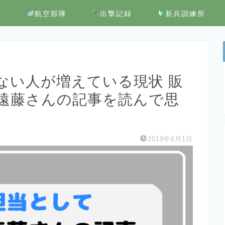
隊
航空部隊
出撃記録
新兵訓練所
ない人が増えている現状 販
遠藤さんの記事を読んで思
2019年6月1日