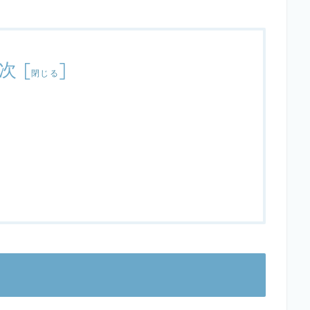
次
[
]
閉じる