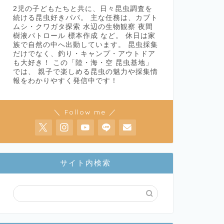
2児の子どもたちと共に、日々昆虫調査を
続ける昆虫好きパパ。 主な任務は、カブト
ムシ・クワガタ探索 水辺の生物観察 夜間
樹液パトロール 標本作成 など。 休日は家
族で自然の中へ出動しています。 昆虫採集
だけでなく、釣り・キャンプ・アウトドア
も大好き！ この「陸・海・空 昆虫基地」
では、 親子で楽しめる昆虫の魅力や採集情
報をわかりやすく発信中です！
＼ Follow me ／
サイト内検索