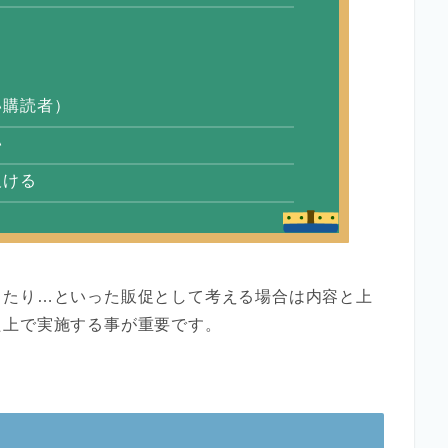
い購読者）
い
欠ける
したり…といった販促として考える場合は内容と上
た上で実施する事が重要です。