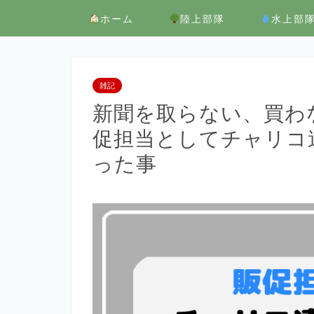
ホーム
陸上部隊
水上部
雑記
新聞を取らない、買わ
促担当としてチャリコ
った事