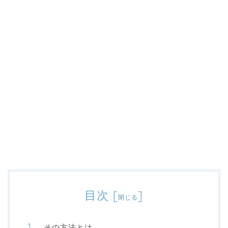
目次
[
]
閉じる
その方法とは