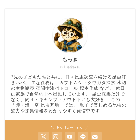
もっき
陸上部隊隊長
2児の子どもたちと共に、日々昆虫調査を続ける昆虫好
きパパ。 主な任務は、カブトムシ・クワガタ探索 水辺
の生物観察 夜間樹液パトロール 標本作成 など。 休日
は家族で自然の中へ出動しています。 昆虫採集だけで
なく、釣り・キャンプ・アウトドアも大好き！ この
「陸・海・空 昆虫基地」では、 親子で楽しめる昆虫の
魅力や採集情報をわかりやすく発信中です！
＼ Follow me ／