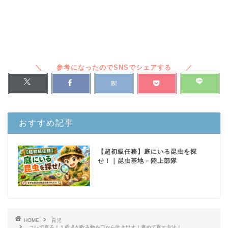
おすすめ記事
【超初級任務】庭にいる昆虫を探
せ！｜昆虫基地－陸上部隊
HOME
育児
コレで直る！１歳児が飲み物を口から吐き出す！褒めて直す方法！