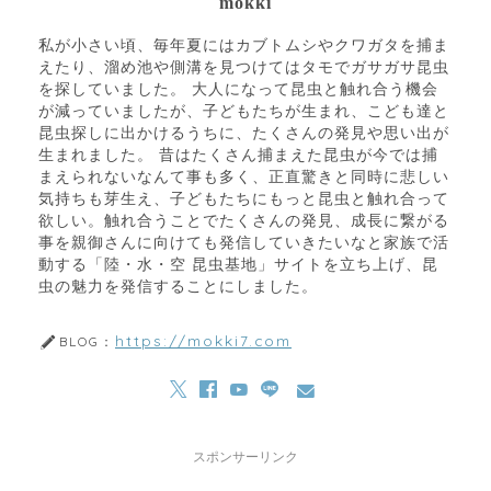
mokki
私が小さい頃、毎年夏にはカブトムシやクワガタを捕ま
えたり、溜め池や側溝を見つけてはタモでガサガサ昆虫
を探していました。 大人になって昆虫と触れ合う機会
が減っていましたが、子どもたちが生まれ、こども達と
昆虫探しに出かけるうちに、たくさんの発見や思い出が
生まれました。 昔はたくさん捕まえた昆虫が今では捕
まえられないなんて事も多く、正直驚きと同時に悲しい
気持ちも芽生え、子どもたちにもっと昆虫と触れ合って
欲しい。触れ合うことでたくさんの発見、成長に繋がる
事を親御さんに向けても発信していきたいなと家族で活
動する「陸・水・空 昆虫基地」サイトを立ち上げ、昆
虫の魅力を発信することにしました。
https://mokki7.com
BLOG：
スポンサーリンク