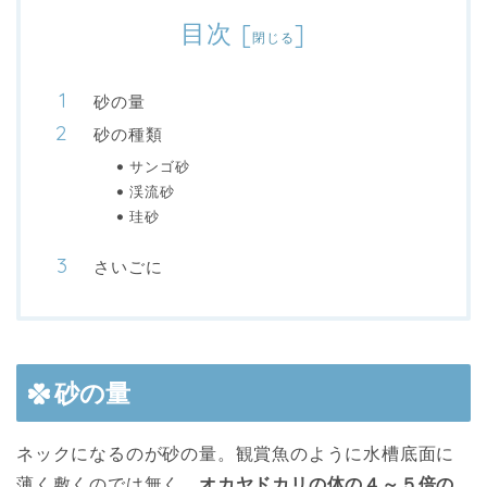
目次
[
]
閉じる
砂の量
砂の種類
サンゴ砂
渓流砂
珪砂
さいごに
砂の量
ネックになるのが砂の量。観賞魚のように水槽底面に
薄く敷くのでは無く、
オカヤドカリの体の４～５倍の