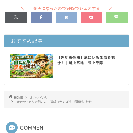
おすすめ記事
【超初級任務】庭にいる昆虫を探
せ！｜昆虫基地－陸上部隊
HOME
オカヤドカリ
オカヤドカリの飼い方 ～砂編（サンゴ砂、渓流砂、珪砂）～
COMMENT