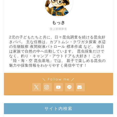
もっき
陸上部隊隊長
2児の子どもたちと共に、日々昆虫調査を続ける昆虫好
きパパ。 主な任務は、カブトムシ・クワガタ探索 水辺
の生物観察 夜間樹液パトロール 標本作成 など。 休日
は家族で自然の中へ出動しています。 昆虫採集だけで
なく、釣り・キャンプ・アウトドアも大好き！ この
「陸・海・空 昆虫基地」では、 親子で楽しめる昆虫の
魅力や採集情報をわかりやすく発信中です！
＼ Follow me ／
ホーム
サイト内検索
陸上部隊