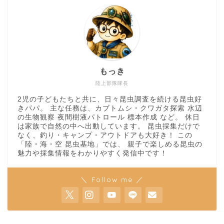
もっき
陸上部隊隊長
2児の子どもたちと共に、日々昆虫調査を続ける昆虫好
きパパ。 主な任務は、カブトムシ・クワガタ探索 水辺
の生物観察 夜間樹液パトロール 標本作成 など。 休日
は家族で自然の中へ出動しています。 昆虫採集だけで
なく、釣り・キャンプ・アウトドアも大好き！ この
「陸・海・空 昆虫基地」では、 親子で楽しめる昆虫の
魅力や採集情報をわかりやすく発信中です！
＼ Follow me ／
ホーム