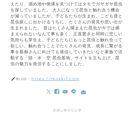
えたり、溜め池や側溝を見つけてはタモでガサガサ昆虫
を探していました。 大人になって昆虫と触れ合う機会
が減っていましたが、子どもたちが生まれ、こども達と
昆虫探しに出かけるうちに、たくさんの発見や思い出が
生まれました。 昔はたくさん捕まえた昆虫が今では捕
まえられないなんて事も多く、正直驚きと同時に悲しい
気持ちも芽生え、子どもたちにもっと昆虫と触れ合って
欲しい。触れ合うことでたくさんの発見、成長に繋がる
事を親御さんに向けても発信していきたいなと家族で活
動する「陸・水・空 昆虫基地」サイトを立ち上げ、昆
虫の魅力を発信することにしました。
https://mokki7.com
BLOG：
スポンサーリンク