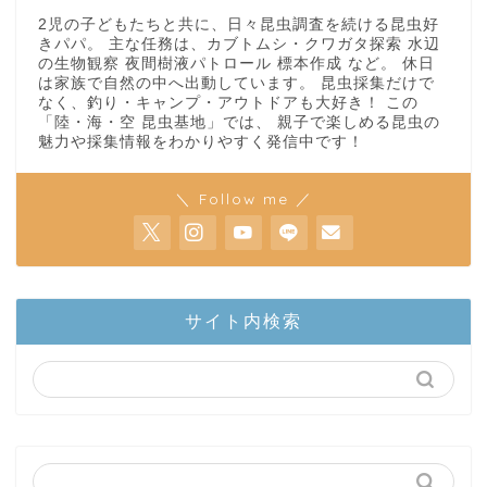
2児の子どもたちと共に、日々昆虫調査を続ける昆虫好
きパパ。 主な任務は、カブトムシ・クワガタ探索 水辺
の生物観察 夜間樹液パトロール 標本作成 など。 休日
は家族で自然の中へ出動しています。 昆虫採集だけで
なく、釣り・キャンプ・アウトドアも大好き！ この
「陸・海・空 昆虫基地」では、 親子で楽しめる昆虫の
魅力や採集情報をわかりやすく発信中です！
＼ Follow me ／
ホーム
サイト内検索
陸上部隊
カブトムシ
世界のカブトムシ