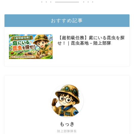
おすすめ記事
【超初級任務】庭にいる昆虫を探
せ！｜昆虫基地－陸上部隊
もっき
陸上部隊隊長