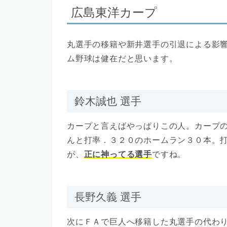
広島東洋カープ
丸選手の移籍や新井選手の引退による影
ム野球は健在だと思います。
鈴木誠也 選手
カープと言えばやっぱりこの人。カープ
んと打率．３２０のホームラン３０本。
が、
正に神ってる選手
ですね。
長野久義 選手
次にＦＡで巨人へ移籍した丸選手の代わ