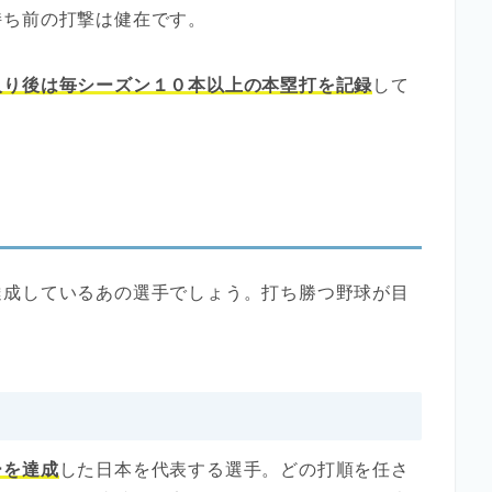
持ち前の打撃は健在です。
入り後は毎シーズン１０本以上の本塁打を記録
して
。
達成しているあの選手でしょう。打ち勝つ野球が目
ーを達成
した日本を代表する選手。どの打順を任さ