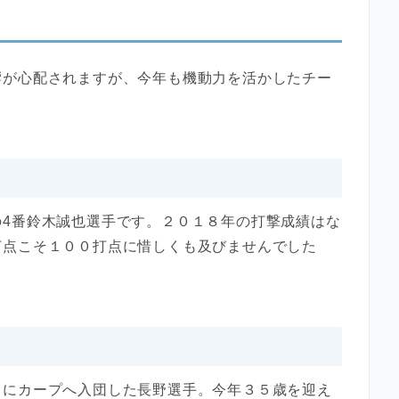
響が心配されますが、今年も機動力を活かしたチー
の4番鈴木誠也選手です。２０１８年の打撃成績はな
打点こそ１００打点に惜しくも及びませんでした
りにカープへ入団した長野選手。今年３５歳を迎え