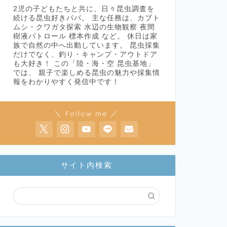
2児の子どもたちと共に、日々昆虫調査を
続ける昆虫好きパパ。 主な任務は、カブト
ムシ・クワガタ探索 水辺の生物観察 夜間
樹液パトロール 標本作成 など。 休日は家
族で自然の中へ出動しています。 昆虫採集
だけでなく、釣り・キャンプ・アウトドア
も大好き！ この「陸・海・空 昆虫基地」
では、 親子で楽しめる昆虫の魅力や採集情
報をわかりやすく発信中です！
＼ Follow me ／
サイト内検索