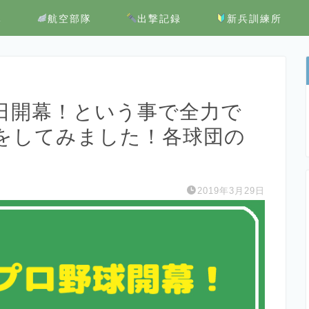
隊
航空部隊
出撃記録
新兵訓練所
日開幕！という事で全力で
をしてみました！各球団の
2019年3月29日