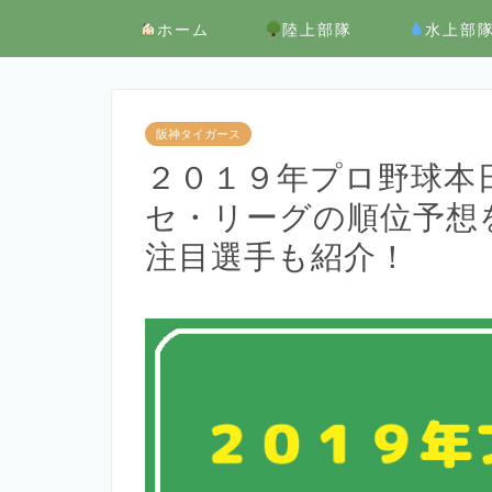
ホーム
陸上部隊
水上部
阪神タイガース
２０１９年プロ野球本
セ・リーグの順位予想
注目選手も紹介！