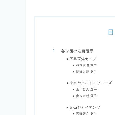
目
各球団の注目選手
広島東洋カープ
鈴木誠也 選手
長野久義 選手
東京ヤクルトスワローズ
山田哲人 選手
青木宣親 選手
読売ジャイアンツ
菅野智之 選手