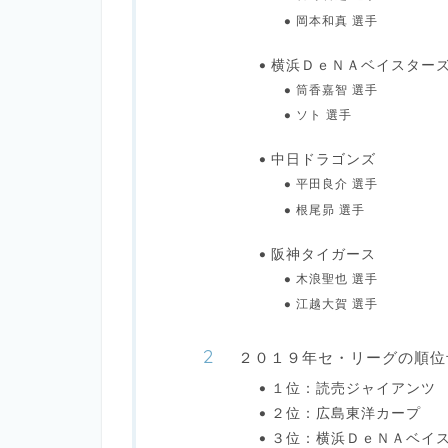
岡本和真 選手
横浜ＤｅＮＡベイスター
筒香嘉智 選手
ソト 選手
中日ドラゴンズ
平田良介 選手
根尾昴 選手
阪神タイガース
木浪聖也 選手
江越大賀 選手
２０１９年セ・リーグの順位
１位：読売ジャイアンツ
２位：広島東洋カープ
３位：横浜ＤｅＮＡベイ