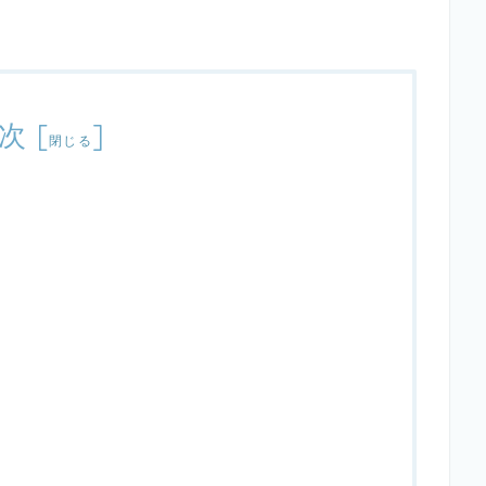
次
[
]
閉じる