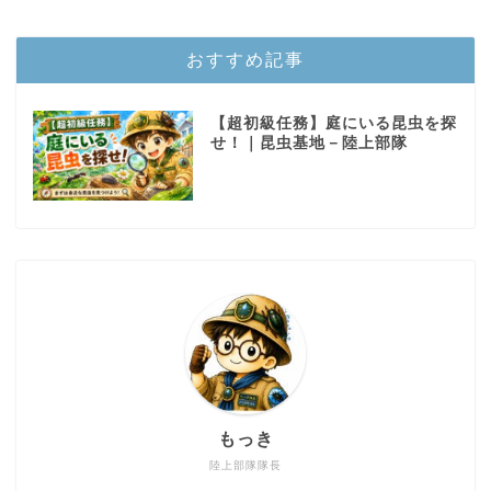
おすすめ記事
【超初級任務】庭にいる昆虫を探
せ！｜昆虫基地－陸上部隊
もっき
陸上部隊隊長