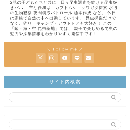
2児の子どもたちと共に、日々昆虫調査を続ける昆虫好
きパパ。 主な任務は、カブトムシ・クワガタ探索 水辺
の生物観察 夜間樹液パトロール 標本作成 など。 休日
は家族で自然の中へ出動しています。 昆虫採集だけで
なく、釣り・キャンプ・アウトドアも大好き！ この
「陸・海・空 昆虫基地」では、 親子で楽しめる昆虫の
魅力や採集情報をわかりやすく発信中です！
＼ Follow me ／
ホーム
サイト内検索
陸上部隊
カブトムシ
世界のカブトムシ