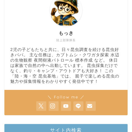
もっき
陸上部隊隊長
2児の子どもたちと共に、日々昆虫調査を続ける昆虫好
きパパ。 主な任務は、カブトムシ・クワガタ探索 水辺
の生物観察 夜間樹液パトロール 標本作成 など。 休日
は家族で自然の中へ出動しています。 昆虫採集だけで
なく、釣り・キャンプ・アウトドアも大好き！ この
「陸・海・空 昆虫基地」では、 親子で楽しめる昆虫の
魅力や採集情報をわかりやすく発信中です！
＼ Follow me ／
ホーム
サイト内検索