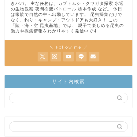
きパパ。 主な任務は、カブトムシ・クワガタ探索 水辺
の生物観察 夜間樹液パトロール 標本作成 など。 休日
は家族で自然の中へ出動しています。 昆虫採集だけで
なく、釣り・キャンプ・アウトドアも大好き！ この
「陸・海・空 昆虫基地」では、 親子で楽しめる昆虫の
魅力や採集情報をわかりやすく発信中です！
＼ Follow me ／
ホーム
サイト内検索
陸上部隊
カブトムシ
世界のカブトムシ