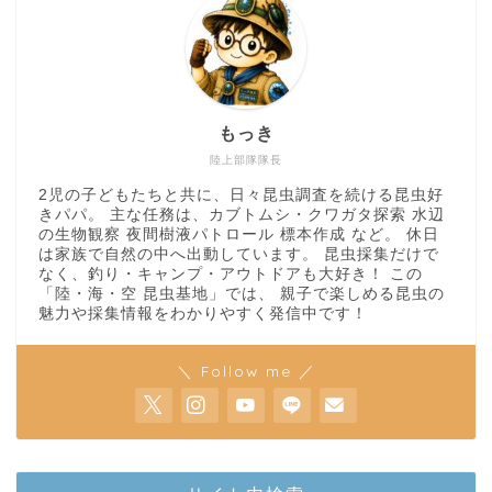
もっき
陸上部隊隊長
2児の子どもたちと共に、日々昆虫調査を続ける昆虫好
きパパ。 主な任務は、カブトムシ・クワガタ探索 水辺
の生物観察 夜間樹液パトロール 標本作成 など。 休日
は家族で自然の中へ出動しています。 昆虫採集だけで
なく、釣り・キャンプ・アウトドアも大好き！ この
「陸・海・空 昆虫基地」では、 親子で楽しめる昆虫の
魅力や採集情報をわかりやすく発信中です！
＼ Follow me ／
ホーム