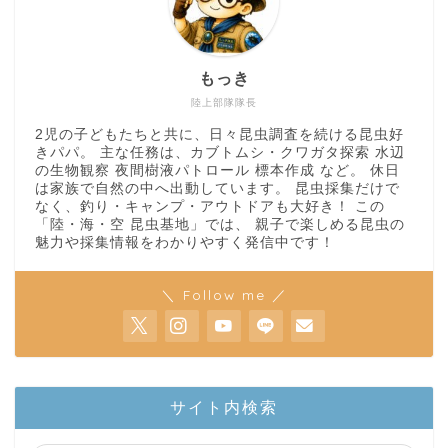
もっき
陸上部隊隊長
2児の子どもたちと共に、日々昆虫調査を続ける昆虫好
きパパ。 主な任務は、カブトムシ・クワガタ探索 水辺
の生物観察 夜間樹液パトロール 標本作成 など。 休日
は家族で自然の中へ出動しています。 昆虫採集だけで
なく、釣り・キャンプ・アウトドアも大好き！ この
「陸・海・空 昆虫基地」では、 親子で楽しめる昆虫の
魅力や採集情報をわかりやすく発信中です！
＼ Follow me ／
ホーム
サイト内検索
陸上部隊