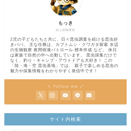
もっき
陸上部隊隊長
2児の子どもたちと共に、日々昆虫調査を続ける昆虫好
きパパ。 主な任務は、カブトムシ・クワガタ探索 水辺
の生物観察 夜間樹液パトロール 標本作成 など。 休日
は家族で自然の中へ出動しています。 昆虫採集だけで
なく、釣り・キャンプ・アウトドアも大好き！ この
「陸・海・空 昆虫基地」では、 親子で楽しめる昆虫の
魅力や採集情報をわかりやすく発信中です！
＼ Follow me ／
ホーム
サイト内検索
陸上部隊