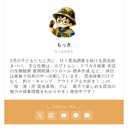
もっき
陸上部隊隊長
2児の子どもたちと共に、日々昆虫調査を続ける昆虫好
きパパ。 主な任務は、カブトムシ・クワガタ探索 水辺
の生物観察 夜間樹液パトロール 標本作成 など。 休日
は家族で自然の中へ出動しています。 昆虫採集だけで
なく、釣り・キャンプ・アウトドアも大好き！ この
「陸・海・空 昆虫基地」では、 親子で楽しめる昆虫の
魅力や採集情報をわかりやすく発信中です！
＼ Follow me ／