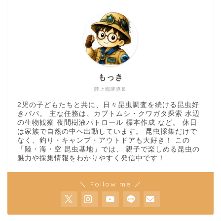
もっき
陸上部隊隊長
2児の子どもたちと共に、日々昆虫調査を続ける昆虫好
きパパ。 主な任務は、カブトムシ・クワガタ探索 水辺
の生物観察 夜間樹液パトロール 標本作成 など。 休日
は家族で自然の中へ出動しています。 昆虫採集だけで
なく、釣り・キャンプ・アウトドアも大好き！ この
「陸・海・空 昆虫基地」では、 親子で楽しめる昆虫の
魅力や採集情報をわかりやすく発信中です！
＼ Follow me ／