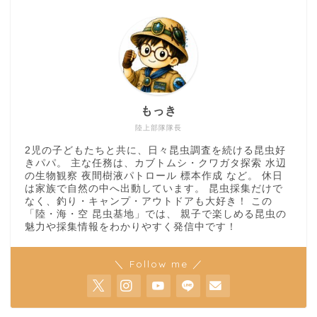
もっき
陸上部隊隊長
2児の子どもたちと共に、日々昆虫調査を続ける昆虫好
きパパ。 主な任務は、カブトムシ・クワガタ探索 水辺
の生物観察 夜間樹液パトロール 標本作成 など。 休日
は家族で自然の中へ出動しています。 昆虫採集だけで
なく、釣り・キャンプ・アウトドアも大好き！ この
「陸・海・空 昆虫基地」では、 親子で楽しめる昆虫の
魅力や採集情報をわかりやすく発信中です！
＼ Follow me ／