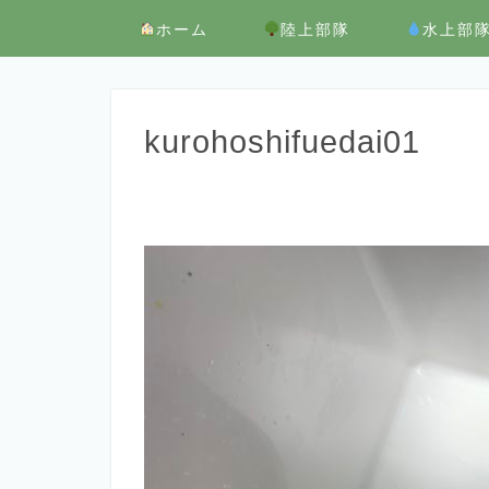
ホーム
陸上部隊
水上部
kurohoshifuedai01