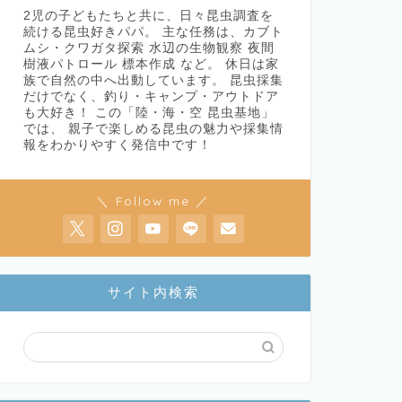
2児の子どもたちと共に、日々昆虫調査を
続ける昆虫好きパパ。 主な任務は、カブト
ムシ・クワガタ探索 水辺の生物観察 夜間
樹液パトロール 標本作成 など。 休日は家
族で自然の中へ出動しています。 昆虫採集
だけでなく、釣り・キャンプ・アウトドア
も大好き！ この「陸・海・空 昆虫基地」
では、 親子で楽しめる昆虫の魅力や採集情
報をわかりやすく発信中です！
＼ Follow me ／
サイト内検索