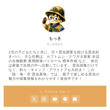
もっき
陸上部隊隊長
2児の子どもたちと共に、日々昆虫調査を続ける昆虫好
きパパ。 主な任務は、カブトムシ・クワガタ探索 水辺
の生物観察 夜間樹液パトロール 標本作成 など。 休日
は家族で自然の中へ出動しています。 昆虫採集だけで
なく、釣り・キャンプ・アウトドアも大好き！ この
「陸・海・空 昆虫基地」では、 親子で楽しめる昆虫の
魅力や採集情報をわかりやすく発信中です！
＼ Follow me ／