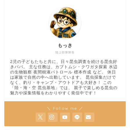
もっき
陸上部隊隊長
2児の子どもたちと共に、日々昆虫調査を続ける昆虫好
きパパ。 主な任務は、カブトムシ・クワガタ探索 水辺
の生物観察 夜間樹液パトロール 標本作成 など。 休日
は家族で自然の中へ出動しています。 昆虫採集だけで
なく、釣り・キャンプ・アウトドアも大好き！ この
「陸・海・空 昆虫基地」では、 親子で楽しめる昆虫の
魅力や採集情報をわかりやすく発信中です！
＼ Follow me ／