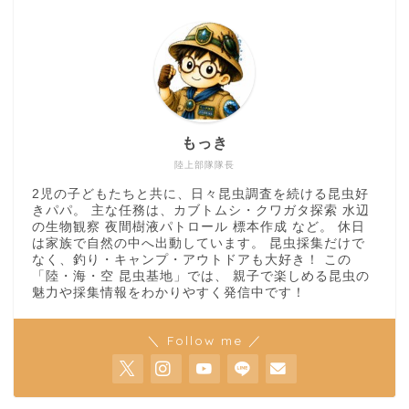
もっき
陸上部隊隊長
2児の子どもたちと共に、日々昆虫調査を続ける昆虫好
きパパ。 主な任務は、カブトムシ・クワガタ探索 水辺
の生物観察 夜間樹液パトロール 標本作成 など。 休日
は家族で自然の中へ出動しています。 昆虫採集だけで
なく、釣り・キャンプ・アウトドアも大好き！ この
「陸・海・空 昆虫基地」では、 親子で楽しめる昆虫の
魅力や採集情報をわかりやすく発信中です！
＼ Follow me ／