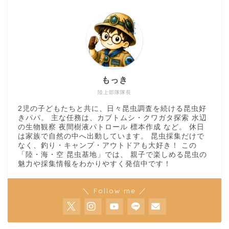
もっき
陸上部隊隊長
2児の子どもたちと共に、日々昆虫調査を続ける昆虫好
きパパ。 主な任務は、カブトムシ・クワガタ探索 水辺
の生物観察 夜間樹液パトロール 標本作成 など。 休日
は家族で自然の中へ出動しています。 昆虫採集だけで
なく、釣り・キャンプ・アウトドアも大好き！ この
「陸・海・空 昆虫基地」では、 親子で楽しめる昆虫の
魅力や採集情報をわかりやすく発信中です！
＼ Follow me ／