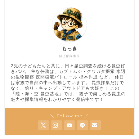
もっき
陸上部隊隊長
2児の子どもたちと共に、日々昆虫調査を続ける昆虫好
きパパ。 主な任務は、カブトムシ・クワガタ探索 水辺
の生物観察 夜間樹液パトロール 標本作成 など。 休日
は家族で自然の中へ出動しています。 昆虫採集だけで
なく、釣り・キャンプ・アウトドアも大好き！ この
「陸・海・空 昆虫基地」では、 親子で楽しめる昆虫の
魅力や採集情報をわかりやすく発信中です！
＼ Follow me ／