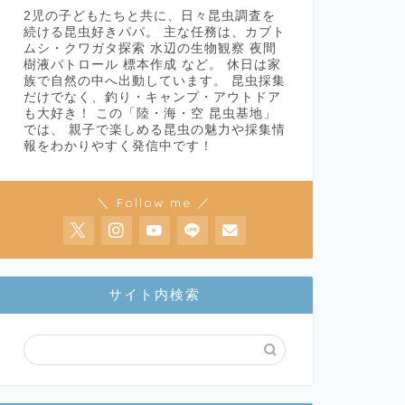
2児の子どもたちと共に、日々昆虫調査を
続ける昆虫好きパパ。 主な任務は、カブト
ムシ・クワガタ探索 水辺の生物観察 夜間
樹液パトロール 標本作成 など。 休日は家
族で自然の中へ出動しています。 昆虫採集
だけでなく、釣り・キャンプ・アウトドア
も大好き！ この「陸・海・空 昆虫基地」
では、 親子で楽しめる昆虫の魅力や採集情
報をわかりやすく発信中です！
＼ Follow me ／
サイト内検索