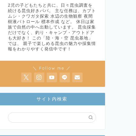
2児の子どもたちと共に、日々昆虫調査を
続ける昆虫好きパパ。 主な任務は、カブト
ムシ・クワガタ探索 水辺の生物観察 夜間
樹液パトロール 標本作成 など。 休日は家
族で自然の中へ出動しています。 昆虫採集
だけでなく、釣り・キャンプ・アウトドア
も大好き！ この「陸・海・空 昆虫基地」
では、 親子で楽しめる昆虫の魅力や採集情
報をわかりやすく発信中です！
＼ Follow me ／
サイト内検索