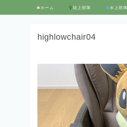
ホーム
陸上部隊
水上部
highlowchair04