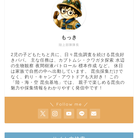
もっき
陸上部隊隊長
2児の子どもたちと共に、日々昆虫調査を続ける昆虫好
きパパ。 主な任務は、カブトムシ・クワガタ探索 水辺
の生物観察 夜間樹液パトロール 標本作成 など。 休日
は家族で自然の中へ出動しています。 昆虫採集だけで
なく、釣り・キャンプ・アウトドアも大好き！ この
「陸・海・空 昆虫基地」では、 親子で楽しめる昆虫の
魅力や採集情報をわかりやすく発信中です！
＼ Follow me ／
ホーム