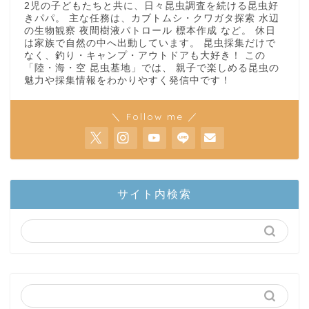
2児の子どもたちと共に、日々昆虫調査を続ける昆虫好
きパパ。 主な任務は、カブトムシ・クワガタ探索 水辺
の生物観察 夜間樹液パトロール 標本作成 など。 休日
は家族で自然の中へ出動しています。 昆虫採集だけで
なく、釣り・キャンプ・アウトドアも大好き！ この
「陸・海・空 昆虫基地」では、 親子で楽しめる昆虫の
魅力や採集情報をわかりやすく発信中です！
＼ Follow me ／
ホーム
サイト内検索
陸上部隊
カブトムシ
世界のカブトムシ