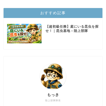
おすすめ記事
【超初級任務】庭にいる昆虫を探
せ！｜昆虫基地－陸上部隊
もっき
陸上部隊隊長