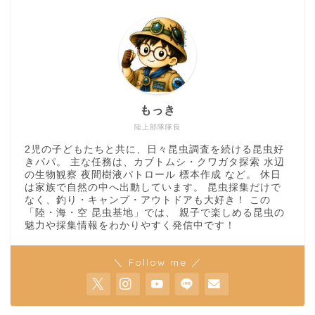
もっき
陸上部隊隊長
2児の子どもたちと共に、日々昆虫調査を続ける昆虫好
きパパ。 主な任務は、カブトムシ・クワガタ探索 水辺
の生物観察 夜間樹液パトロール 標本作成 など。 休日
は家族で自然の中へ出動しています。 昆虫採集だけで
なく、釣り・キャンプ・アウトドアも大好き！ この
「陸・海・空 昆虫基地」では、 親子で楽しめる昆虫の
魅力や採集情報をわかりやすく発信中です！
＼ Follow me ／