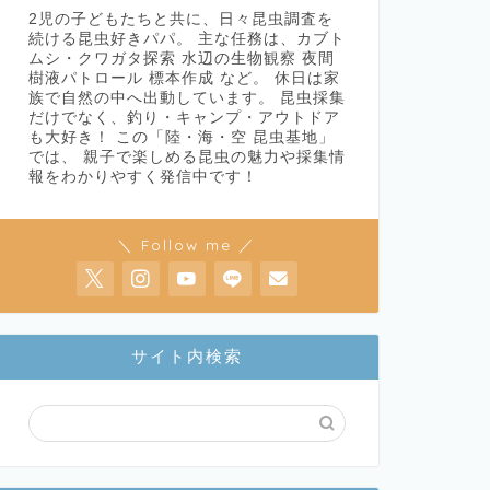
2児の子どもたちと共に、日々昆虫調査を
続ける昆虫好きパパ。 主な任務は、カブト
ムシ・クワガタ探索 水辺の生物観察 夜間
樹液パトロール 標本作成 など。 休日は家
族で自然の中へ出動しています。 昆虫採集
だけでなく、釣り・キャンプ・アウトドア
も大好き！ この「陸・海・空 昆虫基地」
では、 親子で楽しめる昆虫の魅力や採集情
報をわかりやすく発信中です！
＼ Follow me ／
サイト内検索