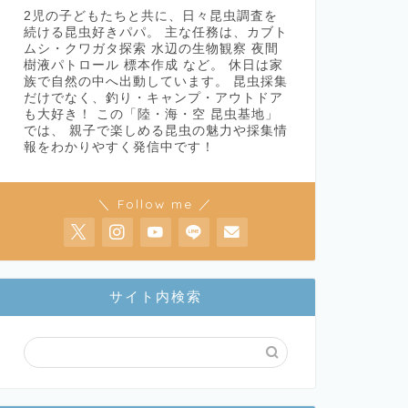
2児の子どもたちと共に、日々昆虫調査を
続ける昆虫好きパパ。 主な任務は、カブト
ムシ・クワガタ探索 水辺の生物観察 夜間
樹液パトロール 標本作成 など。 休日は家
族で自然の中へ出動しています。 昆虫採集
だけでなく、釣り・キャンプ・アウトドア
も大好き！ この「陸・海・空 昆虫基地」
では、 親子で楽しめる昆虫の魅力や採集情
報をわかりやすく発信中です！
＼ Follow me ／
サイト内検索