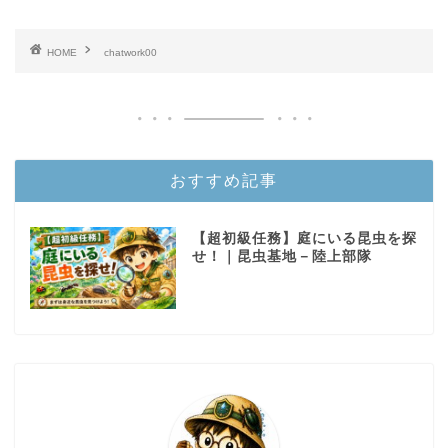
HOME
chatwork00
おすすめ記事
【超初級任務】庭にいる昆虫を探
せ！｜昆虫基地－陸上部隊