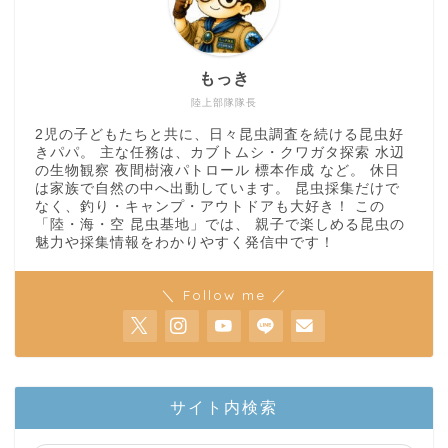
もっき
陸上部隊隊長
2児の子どもたちと共に、日々昆虫調査を続ける昆虫好
きパパ。 主な任務は、カブトムシ・クワガタ探索 水辺
の生物観察 夜間樹液パトロール 標本作成 など。 休日
は家族で自然の中へ出動しています。 昆虫採集だけで
なく、釣り・キャンプ・アウトドアも大好き！ この
「陸・海・空 昆虫基地」では、 親子で楽しめる昆虫の
魅力や採集情報をわかりやすく発信中です！
＼ Follow me ／
ホーム
サイト内検索
陸上部隊