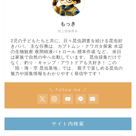
もっき
陸上部隊隊長
2児の子どもたちと共に、日々昆虫調査を続ける昆虫好
きパパ。 主な任務は、カブトムシ・クワガタ探索 水辺
の生物観察 夜間樹液パトロール 標本作成 など。 休日
は家族で自然の中へ出動しています。 昆虫採集だけで
なく、釣り・キャンプ・アウトドアも大好き！ この
「陸・海・空 昆虫基地」では、 親子で楽しめる昆虫の
魅力や採集情報をわかりやすく発信中です！
＼ Follow me ／
ホーム
サイト内検索
陸上部隊