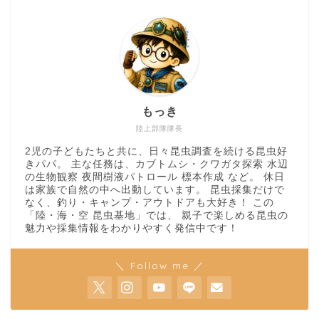
もっき
陸上部隊隊長
2児の子どもたちと共に、日々昆虫調査を続ける昆虫好
きパパ。 主な任務は、カブトムシ・クワガタ探索 水辺
の生物観察 夜間樹液パトロール 標本作成 など。 休日
は家族で自然の中へ出動しています。 昆虫採集だけで
なく、釣り・キャンプ・アウトドアも大好き！ この
「陸・海・空 昆虫基地」では、 親子で楽しめる昆虫の
魅力や採集情報をわかりやすく発信中です！
＼ Follow me ／