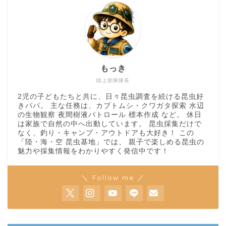
もっき
陸上部隊隊長
2児の子どもたちと共に、日々昆虫調査を続ける昆虫好
きパパ。 主な任務は、カブトムシ・クワガタ探索 水辺
の生物観察 夜間樹液パトロール 標本作成 など。 休日
は家族で自然の中へ出動しています。 昆虫採集だけで
なく、釣り・キャンプ・アウトドアも大好き！ この
「陸・海・空 昆虫基地」では、 親子で楽しめる昆虫の
魅力や採集情報をわかりやすく発信中です！
＼ Follow me ／
ホーム