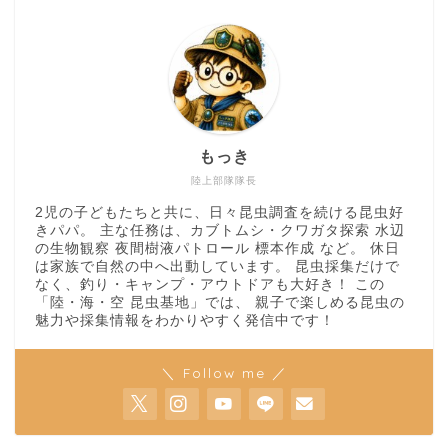
もっき
陸上部隊隊長
2児の子どもたちと共に、日々昆虫調査を続ける昆虫好
きパパ。 主な任務は、カブトムシ・クワガタ探索 水辺
の生物観察 夜間樹液パトロール 標本作成 など。 休日
は家族で自然の中へ出動しています。 昆虫採集だけで
なく、釣り・キャンプ・アウトドアも大好き！ この
「陸・海・空 昆虫基地」では、 親子で楽しめる昆虫の
魅力や採集情報をわかりやすく発信中です！
＼ Follow me ／