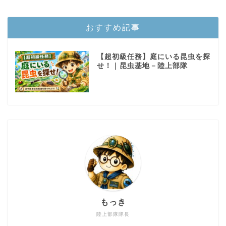
おすすめ記事
【超初級任務】庭にいる昆虫を探
せ！｜昆虫基地－陸上部隊
もっき
陸上部隊隊長