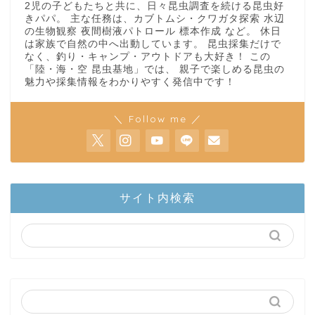
2児の子どもたちと共に、日々昆虫調査を続ける昆虫好
きパパ。 主な任務は、カブトムシ・クワガタ探索 水辺
の生物観察 夜間樹液パトロール 標本作成 など。 休日
は家族で自然の中へ出動しています。 昆虫採集だけで
なく、釣り・キャンプ・アウトドアも大好き！ この
「陸・海・空 昆虫基地」では、 親子で楽しめる昆虫の
魅力や採集情報をわかりやすく発信中です！
＼ Follow me ／
ホーム
サイト内検索
陸上部隊
カブトムシ
世界のカブトムシ