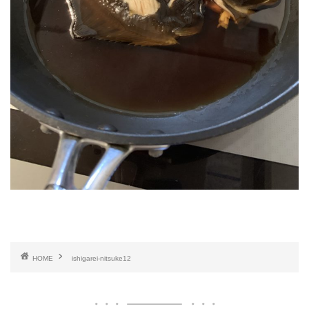
HOME
ishigarei-nitsuke12